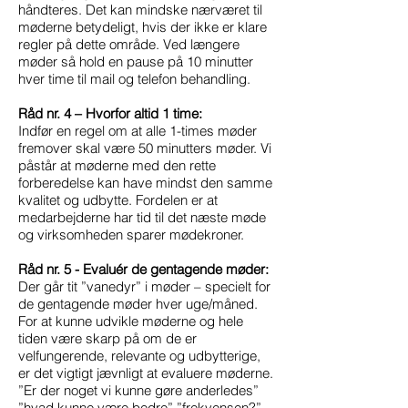
håndteres. Det kan mindske nærværet til
møderne betydeligt, hvis der ikke er klare
regler på dette område. Ved længere
møder så hold en pause på 10 minutter
hver time til mail og telefon behandling.
Råd nr. 4 – Hvorfor altid 1 time:
Indfør en regel om at alle 1-times møder
fremover skal være 50 minutters møder. Vi
påstår at møderne med den rette
forberedelse kan have mindst den samme
kvalitet og udbytte. Fordelen er at
medarbejderne har tid til det næste møde
og virksomheden sparer mødekroner.
Råd nr. 5 - Evaluér de gentagende møder:
Der går tit ”vanedyr” i møder – specielt for
de gentagende møder hver uge/måned.
For at kunne udvikle møderne og hele
tiden være skarp på om de er
velfungerende, relevante og udbytterige,
er det vigtigt jævnligt at evaluere møderne.
”Er der noget vi kunne gøre anderledes”
”hvad kunne være bedre” ”frekvensen?”