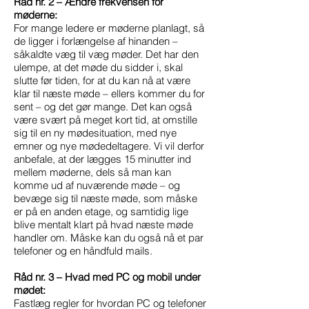
Råd nr. 2 – Ændre frekvensen for
møderne:
For mange ledere er møderne planlagt, så
de ligger i forlængelse af hinanden –
såkaldte væg til væg møder. Det har den
ulempe, at det møde du sidder i, skal
slutte før tiden, for at du kan nå at være
klar til næste møde – ellers kommer du for
sent – og det gør mange. Det kan også
være svært på meget kort tid, at omstille
sig til en ny mødesituation, med nye
emner og nye mødedeltagere. Vi vil derfor
anbefale, at der lægges 15 minutter ind
mellem møderne, dels så man kan
komme ud af nuværende møde – og
bevæge sig til næste møde, som måske
er på en anden etage, og samtidig lige
blive mentalt klart på hvad næste møde
handler om. Måske kan du også nå et par
telefoner og en håndfuld mails.
Råd nr. 3 – Hvad med PC og mobil under
mødet:
Fastlæg regler for hvordan PC og telefoner