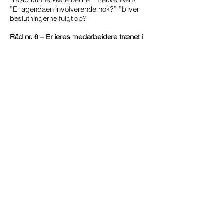
”Er agendaen involverende nok?” ”bliver
beslutningerne fulgt op?
Råd nr. 6 – Er jeres medarbejdere trænet i
mødeledelse?:
Uddan jeres mødeledere, så de er klædt
på til opgaven. Alt for mange mødeledere
er ikke trænet i at holde møder, det kan
have store konsekvenser for
implementering og beslutningskraft - og
ikke mindst effektiviteten på møderne.
Mødeledelse er et håndværk som skal
læres før man kan gennemføre effektive
møder
Råd nr. 7 – Mødereferatet:
Der skal altid være et referat efter et
møde. Stil krav til alle om at referatet
udsendes umiddelbart efter mødet. HVAD
GØR VI – HVEM GØR DET – OG
HVORNÅR = KLARE DEADLINES. Der vil
være meget få = ingen der får læst et
referat, hvis det kommer en uge efter