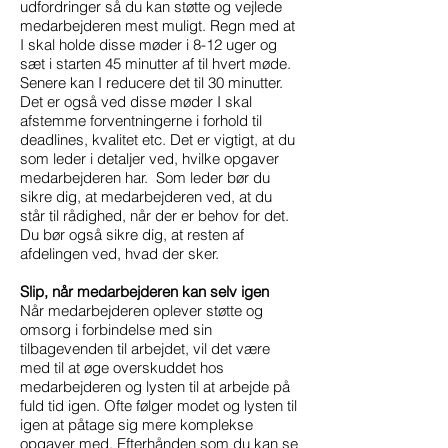
udfordringer så du kan støtte og vejlede
medarbejderen mest muligt. Regn med at
I skal holde disse møder i 8-12 uger og
sæt i starten 45 minutter af til hvert møde.
Senere kan I reducere det til 30 minutter.
Det er også ved disse møder I skal
afstemme forventningerne i forhold til
deadlines, kvalitet etc. Det er vigtigt, at du
som leder i detaljer ved, hvilke opgaver
medarbejderen har. Som leder bør du
sikre dig, at medarbejderen ved, at du
står til rådighed, når der er behov for det.
Du bør også sikre dig, at resten af
afdelingen ved, hvad der sker.
Slip, når medarbejderen kan selv igen
Når medarbejderen oplever støtte og
omsorg i forbindelse med sin
tilbagevenden til arbejdet, vil det være
med til at øge overskuddet hos
medarbejderen og lysten til at arbejde på
fuld tid igen. Ofte følger modet og lysten til
igen at påtage sig mere komplekse
opgaver med. Efterhånden som du kan se