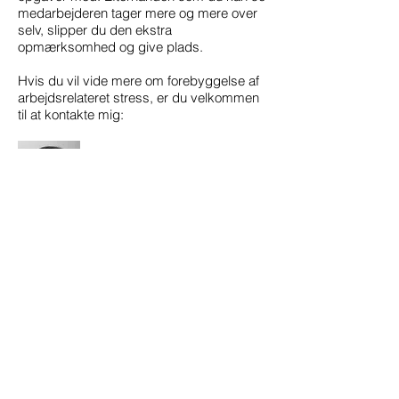
medarbejderen tager mere og mere over
selv, slipper du den ekstra
opmærksomhed og give plads.
Hvis du vil vide mere om forebyggelse af
arbejdsrelateret stress, er du velkommen
til at kontakte mig:
Pia Ulsing
Mobil
42401599
pu@nyevisioner.dk
NYE Visioner
Vi er anderledes end vores
konkurrenter, og det lægger vi bestemt