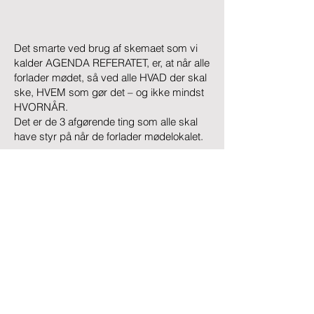
Det smarte ved brug af skemaet som vi
kalder AGENDA REFERATET, er, at når alle
forlader mødet, så ved alle HVAD der skal
ske, HVEM som gør det – og ikke mindst
HVORNÅR.
Det er de 3 afgørende ting som alle skal
have styr på når de forlader mødelokalet.
Hvis du vil vide mere er du velkommen til
at kontakte mig.