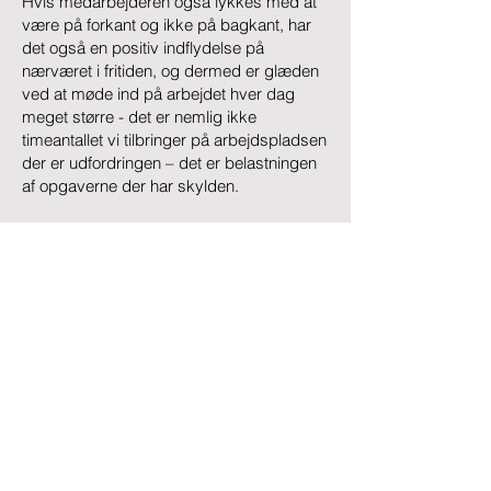
Hvis medarbejderen også lykkes med at
være på forkant og ikke på bagkant, har
det også en positiv indflydelse på
nærværet i fritiden, og dermed er glæden
ved at møde ind på arbejdet hver dag
meget større - det er nemlig ikke
timeantallet vi tilbringer på arbejdspladsen
der er udfordringen – det er belastningen
af opgaverne der har skylden.
Bjarke Elbert
Mobil
5211 9588
be@nyevisioner.dk
NYE Visioner