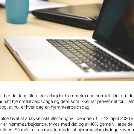
tid er der langt flere der arbejder hjemmefra end normalt. Det gæl
ar haft hjemmearbejdsdage og dem som ikke har prøvet det før. Den 
r dog, at nu, er hver dag en hjemmearbejdsdag.
se lavet af analyseinstituttet Yougov i perioden 1. – 12. april 2020 v
r er hjemmearbejdende, trives med det og at 46% gerne vil arbejde
emtiden. Så måske kan man formode, at hjemmearbejdsdage bliver 