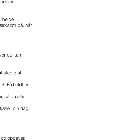
rbejder
arbejde
mærksom på, når
hvor du kan
af stadig at
det. Få holdt en
, så du altid
tjæle” din dag.
d og opgaver.