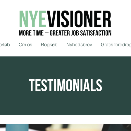
orløb
Om os
Bogkøb
Nyhedsbrev
Gratis foredra
testimonials