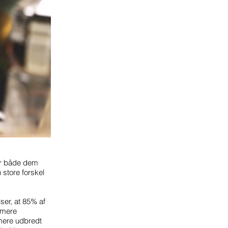
der både dem
store forskel
iser, at 85% af
 mere
mere udbredt