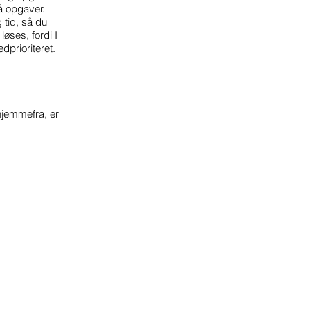
å opgaver.
 tid, så du
øses, fordi I
dprioriteret.
hjemmefra, er