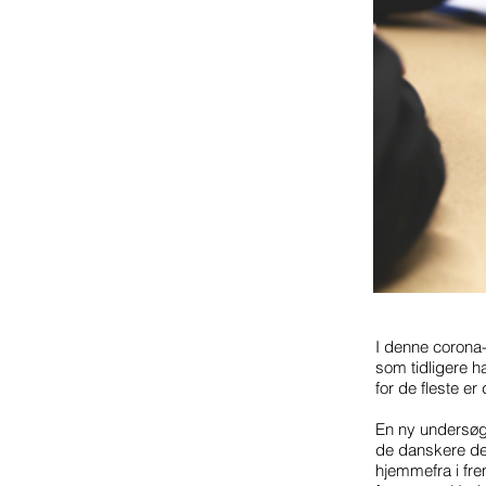
I denne corona-
som tidligere h
for de fleste e
En ny undersøgel
de danskere de
hjemmefra i fr