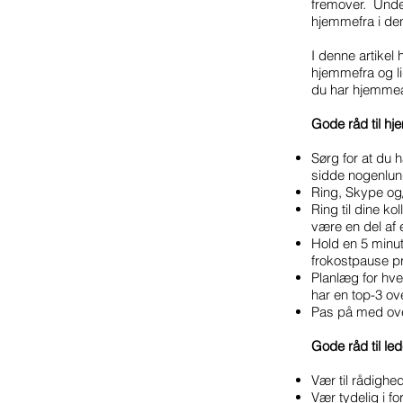
fremover. Under
hjemmefra i de
I denne artikel 
hjemmefra og l
du har hjemme
Gode råd til h
Sørg for at du 
sidde nogenlund
Ring, Skype og/
Ring til dine ko
være en del af 
Hold en 5 minutt
frokostpause p
Planlæg for hve
har en top-3 ov
Pas på med over
Gode råd til led
Vær til rådighed
Vær tydelig i fo