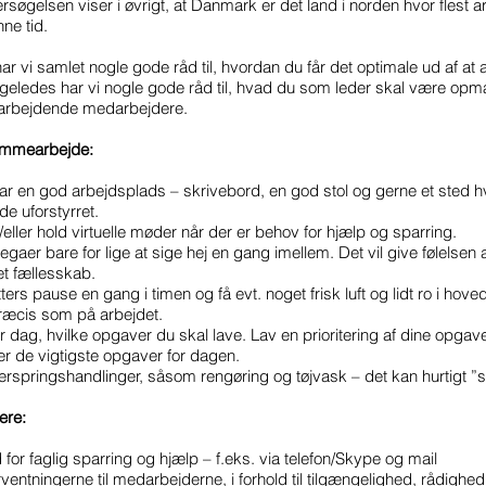
søgelsen viser i øvrigt, at Danmark er det land i norden hvor flest a
nne tid.
har vi samlet nogle gode råd til, hvordan du får det optimale ud af at 
igeledes har vi nogle gode råd til, hvad du som leder skal være op
arbejdende medarbejdere.
jemmearbejde:
har en god arbejdsplads – skrivebord, en god stol og gerne et sted 
e uforstyrret.
eller hold virtuelle møder når der er behov for hjælp og sparring.
llegaer bare for lige at sige hej en gang imellem. Det vil give følelsen 
et fællesskab.
ers pause en gang i timen og få evt. noget frisk luft og lidt ro i hove
ræcis som på arbejdet.
r dag, hvilke opgaver du skal lave. Lav en prioritering af dine opgaver
er de vigtigste opgaver for dagen.
springshandlinger, såsom rengøring og tøjvask – det kan hurtigt ”s
ere:
 for faglig sparring og hjælp – f.eks. via telefon/Skype og mail
rventningerne til medarbejderne, i forhold til tilgængelighed, rådighe