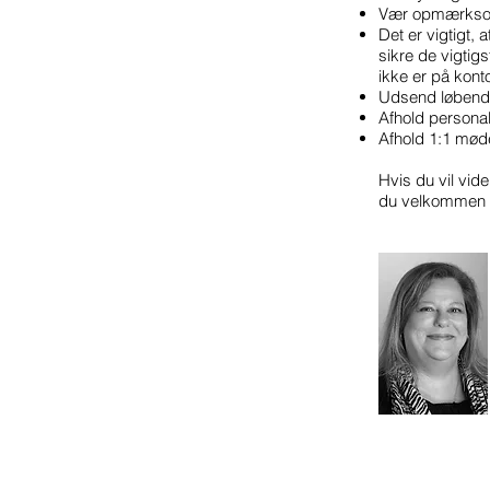
Vær opmærksom 
Det er vigtigt, 
sikre de vigtig
ikke er på konto
Udsend løbende
Afhold personal
Afhold 1:1 mød
Hvis du vil vid
du velkommen ti