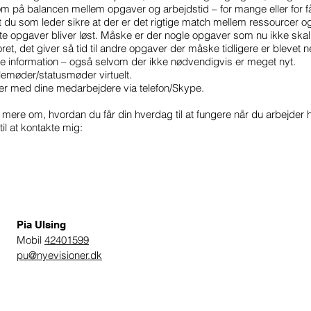
på balancen mellem opgaver og arbejdstid – for mange eller for f
at du som leder sikre at der er det rigtige match mellem ressourcer og
ste opgaver bliver løst. Måske er der nogle opgaver som nu ikke skal l
ret, det giver så tid til andre opgaver der måske tidligere er blevet ne
 information – også selvom der ikke nødvendigvis er meget nyt.
emøder/statusmøder virtuelt.
er med dine medarbejdere via telefon/Skype.
e mere om, hvordan du får din hverdag til at fungere når du arbejder 
l at kontakte mig:
Pia Ulsing
Mobil
42401599
pu@nyevisioner.dk