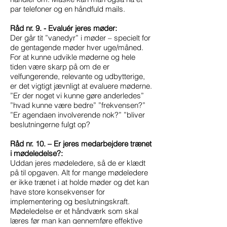
par telefoner og en håndfuld mails.
Råd nr. 9. - Evaluér jeres møder:
Der går tit ”vanedyr” i møder – specielt for
de gentagende møder hver uge/måned.
For at kunne udvikle møderne og hele
tiden være skarp på om de er
velfungerende, relevante og udbytterige,
er det vigtigt jævnligt at evaluere møderne.
”Er der noget vi kunne gøre anderledes”
”hvad kunne være bedre” ”frekvensen?”
”Er agendaen involverende nok?” ”bliver
beslutningerne fulgt op?
Råd nr. 10. – Er jeres medarbejdere trænet
i mødeledelse?:
Uddan jeres mødeledere, så de er klædt
på til opgaven. Alt for mange mødeledere
er ikke trænet i at holde møder og det kan
have store konsekvenser for
implementering og beslutningskraft.
Mødeledelse er et håndværk som skal
læres før man kan gennemføre effektive