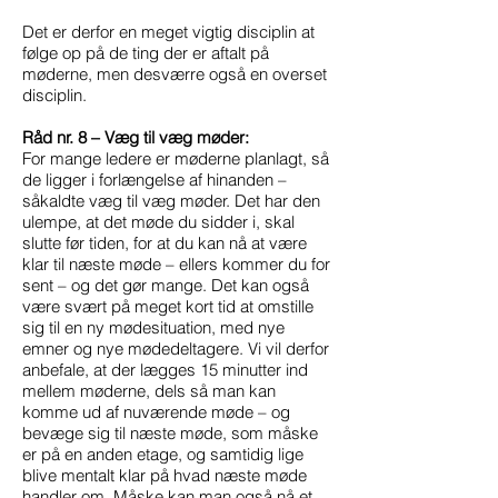
Det er derfor en meget vigtig disciplin at
følge op på de ting der er aftalt på
møderne, men desværre også en overset
disciplin.
Råd nr. 8 – Væg til væg møder:
For mange ledere er møderne planlagt, så
de ligger i forlængelse af hinanden –
såkaldte væg til væg møder. Det har den
ulempe, at det møde du sidder i, skal
slutte før tiden, for at du kan nå at være
klar til næste møde – ellers kommer du for
sent – og det gør mange. Det kan også
være svært på meget kort tid at omstille
sig til en ny mødesituation, med nye
emner og nye mødedeltagere. Vi vil derfor
anbefale, at der lægges 15 minutter ind
mellem møderne, dels så man kan
komme ud af nuværende møde – og
bevæge sig til næste møde, som måske
er på en anden etage, og samtidig lige
blive mentalt klar på hvad næste møde
handler om. Måske kan man også nå et