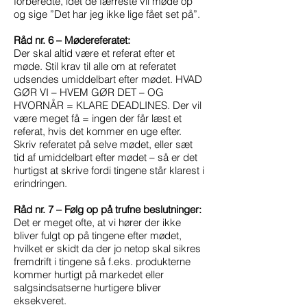
forberedte, idet de færreste vil møde op
og sige ”Det har jeg ikke lige fået set på”.
Råd nr. 6 – Mødereferatet:
Der skal altid være et referat efter et
møde. Stil krav til alle om at referatet
udsendes umiddelbart efter mødet. HVAD
GØR VI – HVEM GØR DET – OG
HVORNÅR = KLARE DEADLINES. Der vil
være meget få = ingen der får læst et
referat, hvis det kommer en uge efter.
Skriv referatet på selve mødet, eller sæt
tid af umiddelbart efter mødet – så er det
hurtigst at skrive fordi tingene står klarest i
erindringen.
Råd nr. 7 – Følg op på trufne beslutninger:
Det er meget ofte, at vi hører der ikke
bliver fulgt op på tingene efter mødet,
hvilket er skidt da der jo netop skal sikres
fremdrift i tingene så f.eks. produkterne
kommer hurtigt på markedet eller
salgsindsatserne hurtigere bliver
eksekveret.