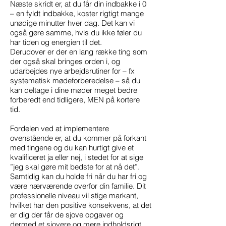
Næste skridt er, at du får din indbakke i 0
– en fyldt indbakke, koster rigtigt mange
unødige minutter hver dag. Det kan vi
også gøre samme, hvis du ikke føler du
har tiden og energien til det.
Derudover er der en lang række ting som
der også skal bringes orden i, og
udarbejdes nye arbejdsrutiner for – fx
systematisk mødeforberedelse – så du
kan deltage i dine møder meget bedre
forberedt end tidligere, MEN på kortere
tid.
Fordelen ved at implementere
ovenstående er, at du kommer på forkant
med tingene og du kan hurtigt give et
kvalificeret ja eller nej, i stedet for at sige
”jeg skal gøre mit bedste for at nå det”.
Samtidig kan du holde fri når du har fri og
være nærværende overfor din familie. Dit
professionelle niveau vil stige markant,
hvilket har den positive konsekvens, at det
er dig der får de sjove opgaver og
dermed et sjovere og mere indholdsrigt