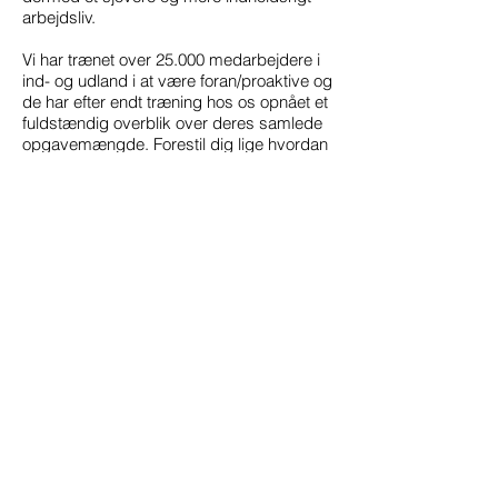
arbejdsliv.
Vi har trænet over 25.000 medarbejdere i
ind- og udland i at være foran/proaktive og
de har efter endt træning hos os opnået et
fuldstændig overblik over deres samlede
opgavemængde. Forestil dig lige hvordan
det vil være. Det bedste ved det hele er, at
det ikke er særligt svært. Det føles i øvrigt
fantastisk.
Hvis du vil tage styringen af dit arbejdsliv
tilbage, så kontakt mig.
Jens Dahlsgaard
Mobil
61220915