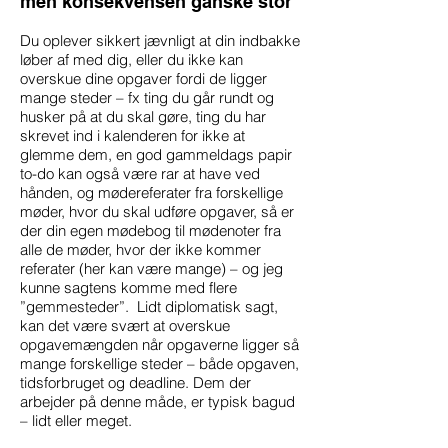
men konsekvensen ganske stor
Du oplever sikkert jævnligt at din indbakke
løber af med dig, eller du ikke kan
overskue dine opgaver fordi de ligger
mange steder – fx ting du går rundt og
husker på at du skal gøre, ting du har
skrevet ind i kalenderen for ikke at
glemme dem, en god gammeldags papir
to-do kan også være rar at have ved
hånden, og mødereferater fra forskellige
møder, hvor du skal udføre opgaver, så er
der din egen mødebog til mødenoter fra
alle de møder, hvor der ikke kommer
referater (her kan være mange) – og jeg
kunne sagtens komme med flere
”gemmesteder”. Lidt diplomatisk sagt,
kan det være svært at overskue
opgavemængden når opgaverne ligger så
mange forskellige steder – både opgaven,
tidsforbruget og deadline. Dem der
arbejder på denne måde, er typisk bagud
– lidt eller meget.